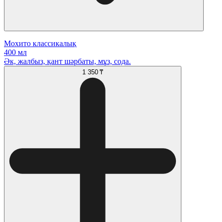
Мохито классикалық
400 мл
Әк, жалбыз, қант шәрбаты, мұз, сода.
1 350 ₸