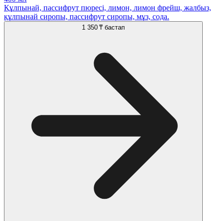
Құлпынай, пассифрут пюресі, лимон, лимон фрейш, жалбыз,
құлпынай сиропы, пассифрут сиропы, мұз, сода.
1 350 ₸
бастап