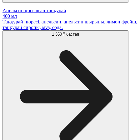
Апельсин қосылған таңқурай
400 мл
Таңқурай пюресі, апельсин, апельсин шырыны, лимон фрейш,
таңқурай сиропы, мұз, сода.
1 350 ₸
бастап