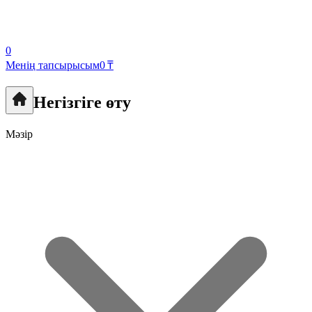
0
Менің тапсырысым
0 ₸
Негізгіге өту
Мәзір