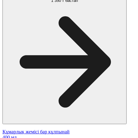
1 350 ₸
бастап
Құмарлық жемісі бар құлпынай
400 мл