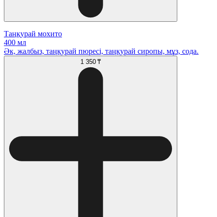
Таңқурай мохито
400 мл
Әк, жалбыз, таңқурай пюресі, таңқурай сиропы, мұз, сода.
1 350 ₸