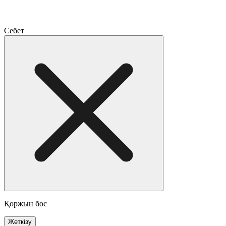
Себет
Қоржын бос
Жеткізу