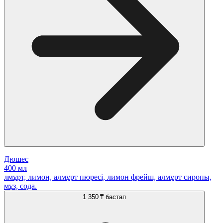
Дюшес
400 мл
лмұрт, лимон, алмұрт пюресі, лимон фрейш, алмұрт сиропы,
мұз, сода.
1 350 ₸
бастап