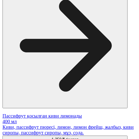
Пассифрут қосылған киви лимонады
400 мл
Киви, пассифрут пюресі, лимон, лимон фрейш, жалбыз, киви
сиропы, пассифрут сиропы, мұз, сода.