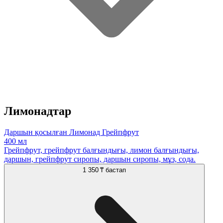
Лимонадтар
Даршын қосылған Лимонад Грейпфрут
400 мл
Грейпфрут, грейпфрут балғындығы, лимон балғындығы,
даршын, грейпфрут сиропы, даршын сиропы, мұз, сода.
1 350 ₸
бастап