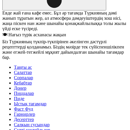
Евде жай ғана кафе емес. Бұл әр тағамда Түркияның дәмі
жанып тұратын жер, ал атмосфера дәмдеуіштердің хош иісі,
жаңа піскен нан және шынайы қонақжайлылыққа толы жылы
үйді еске түсіреді.
🍽 Нағыз түрік асханасы жақын
Біз Түркияның түкпір-түкпірінен әкелінген дәстүрлі
рецепттерді қолданамыз. Біздің мәзірде тек сүйіспеншілікпен
және егжей-тегжейлі мұқият дайындалған шынайы тағамдар
бар.
Таңғы ас
Салаттар
Сорпалар
Кебабтар
Донер
Пиццалар
Пиде
Ыстық тағамдар
Фаст Фуд
Гарнирлер
Десерттер
Салқын сусындар
Сүтті коктейльдер