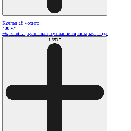
Құлпынай мохито
400 мл
Әк, жалбыз, құлпынай, құлпынай сиропы, мұз, сода.
1 350 ₸