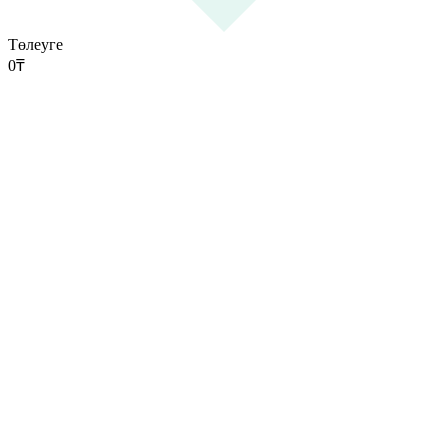
Төлеуге
0
₸