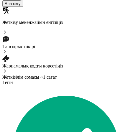
Ала кету
Жеткізу мекенжайын енгізіңіз
Тапсырыс пікірі
Жарнамалық кодты көрсетіңіз
Жеткізілім сомасы ~1 сағат
Тегін