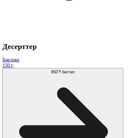
Десерттер
Баклава
150 г
850 ₸
бастап