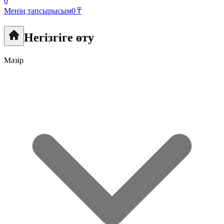
0
Менің тапсырысым
0 ₸
Негізгіге өту
Мәзір