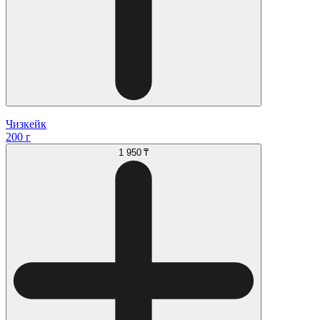
Чизкейк
200 г
1 950 ₸