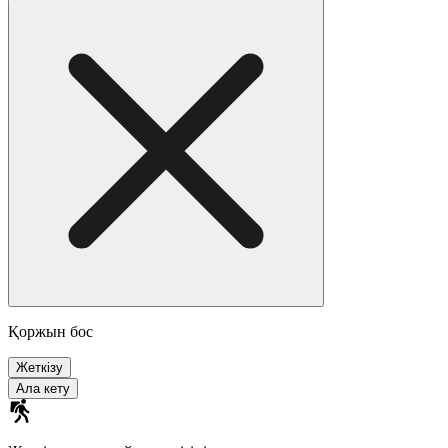
Қоржын бос
Жеткізу
Ала кету