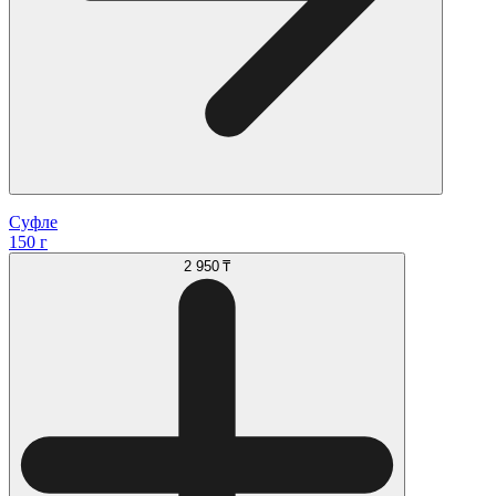
Суфле
150 г
2 950 ₸