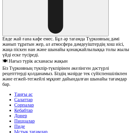
Евде жай ғана кафе емес. Бұл әр тағамда Түркияның дәмі
жанып тұратын жер, ал атмосфера дәмдеуіштердің хош иісі,
жаңа піскен нан және шынайы қонақжайлылыққа толы жылы
үйді еске түсіреді.
🍽 Нағыз түрік асханасы жақын
Біз Түркияның түкпір-түкпірінен әкелінген дәстүрлі
рецепттерді қолданамыз. Біздің мәзірде тек сүйіспеншілікпен
және егжей-тегжейлі мұқият дайындалған шынайы тағамдар
бар.
Таңғы ас
Салаттар
Сорпалар
Кебабтар
Донер
Пиццалар
Пиде
Ыстық тағамдар