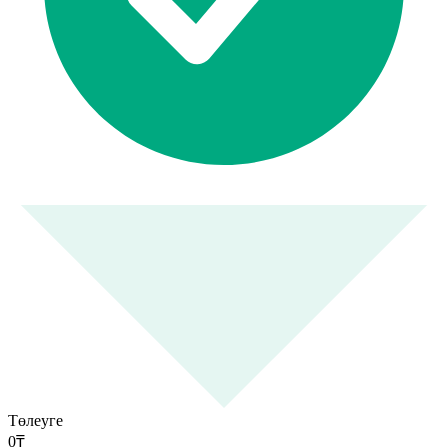
Төлеуге
0
₸