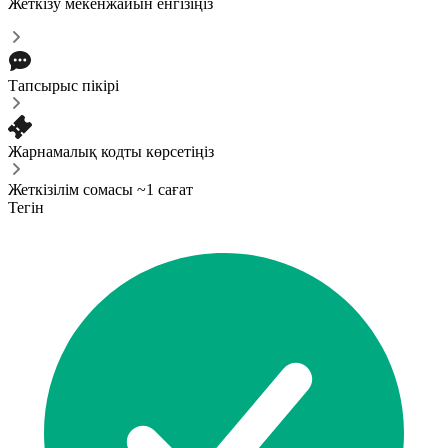
Жеткізу мекенжайын енгізіңіз
Тапсырыс пікірі
Жарнамалық кодты көрсетіңіз
Жеткізілім сомасы ~1 сағат
Тегін