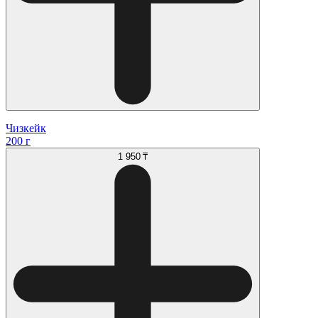
Чизкейк
200 г
1 950 ₸