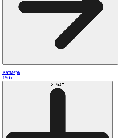
Катмерь
150 г
2 950 ₸