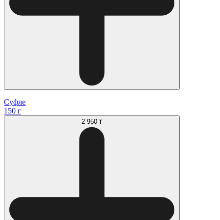
Суфле
150 г
2 950 ₸