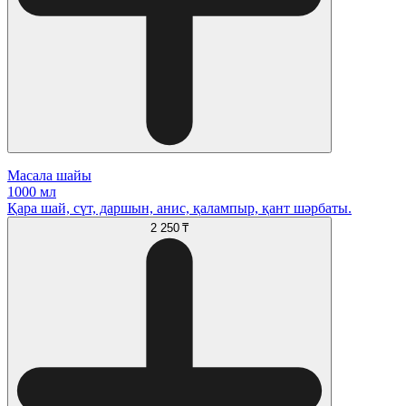
Масала шайы
1000 мл
Қара шай, сүт, даршын, анис, қалампыр, қант шәрбаты.
2 250 ₸