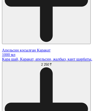
Апельсин қосылған Қарақат
1000 мл
Қара шай, Қарақат, апельсин, жалбыз, қант шәрбаты.
2 250 ₸