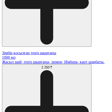
Зімбір қосылған теңіз шырғаны
1000 мл
Жасыл шай, теңіз шырғаны, лимон, Имбирь, қант шәрбаты.
2 250 ₸