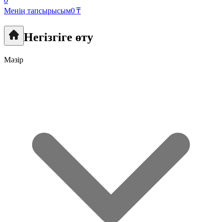
0
Менің тапсырысым
0 ₸
Негізгіге өту
Мәзір