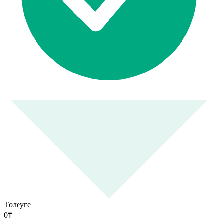
Төлеуге
0
₸