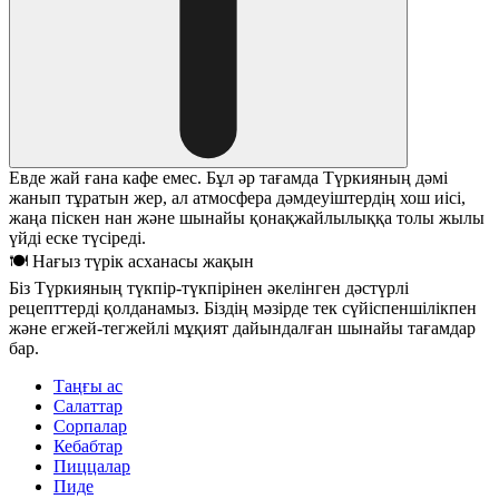
Евде жай ғана кафе емес. Бұл әр тағамда Түркияның дәмі
жанып тұратын жер, ал атмосфера дәмдеуіштердің хош иісі,
жаңа піскен нан және шынайы қонақжайлылыққа толы жылы
үйді еске түсіреді.
🍽 Нағыз түрік асханасы жақын
Біз Түркияның түкпір-түкпірінен әкелінген дәстүрлі
рецепттерді қолданамыз. Біздің мәзірде тек сүйіспеншілікпен
және егжей-тегжейлі мұқият дайындалған шынайы тағамдар
бар.
Таңғы ас
Салаттар
Сорпалар
Кебабтар
Пиццалар
Пиде