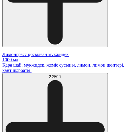
Лимонграсс қосылған мүкжидек
1000 мл
Қара шай, мүкжидек, жеміс сусыны, лимон, лимон шөптері,
қант шәрбаты.
2 250 ₸