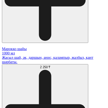
Марокко шайы
1000 мл
Жасыл шай, әк, даршын, анис, қалампыр, жалбыз, қант
шәрбаты.
2 250 ₸