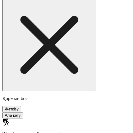
Қоржын бос
Жеткізу
Ала кету