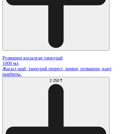
Розмарин қосылған таңқурай
1000 мл
Жасыл шай, таңқурай пюресі, лимон, розмарин, қант
шәрбаты.
2 250 ₸