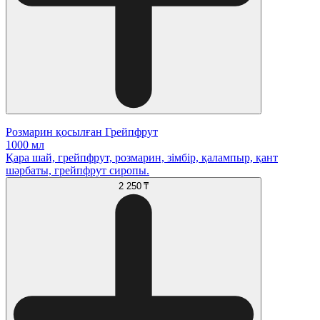
Розмарин қосылған Грейпфрут
1000 мл
Қара шай, грейпфрут, розмарин, зімбір, қалампыр, қант
шәрбаты, грейпфрут сиропы.
2 250 ₸