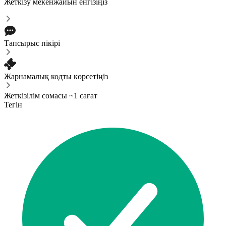
Жеткізу мекенжайын енгізіңіз
Тапсырыс пікірі
Жарнамалық кодты көрсетіңіз
Жеткізілім сомасы ~1 сағат
Тегін