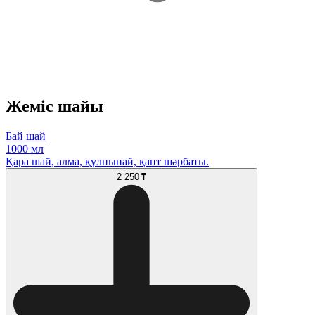
Жеміс шайы
Бай шай
1000 мл
Қара шай, алма, құлпынай, қант шәрбаты.
2 250 ₸