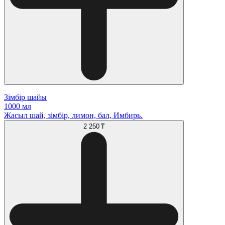
Зімбір шайы
1000 мл
Жасыл шай, зімбір, лимон, бал, Имбирь.
2 250 ₸