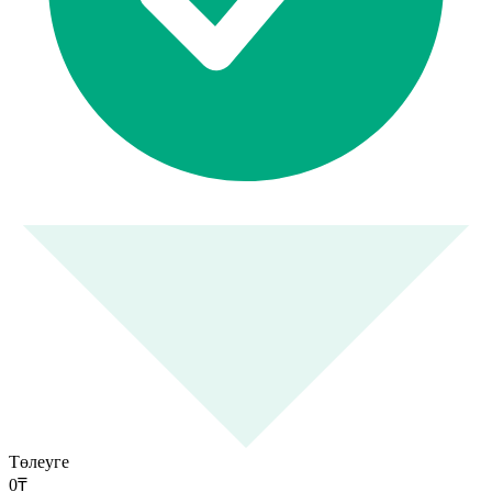
Төлеуге
0
₸