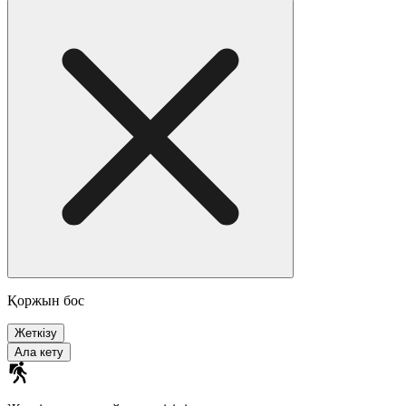
Қоржын бос
Жеткізу
Ала кету