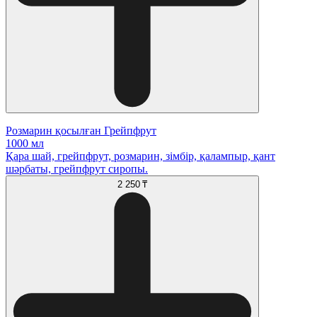
Розмарин қосылған Грейпфрут
1000 мл
Қара шай, грейпфрут, розмарин, зімбір, қалампыр, қант
шәрбаты, грейпфрут сиропы.
2 250 ₸