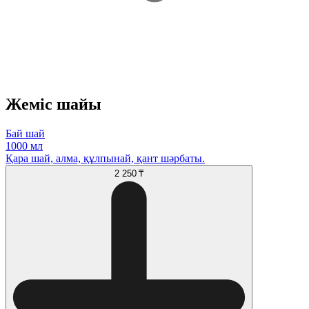
Жеміс шайы
Бай шай
1000 мл
Қара шай, алма, құлпынай, қант шәрбаты.
2 250 ₸