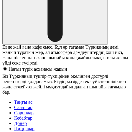
Евде жай ғана кафе емес. Бұл әр тағамда Түркияның дәмі
жанып тұратын жер, ал атмосфера дәмдеуіштердің хош иісі,
жаңа піскен нан және шынайы қонақжайлылыққа толы жылы
үйді еске түсіреді.
🍽 Нағыз түрік асханасы жақын
Біз Түркияның түкпір-түкпірінен әкелінген дәстүрлі
рецепттерді қолданамыз. Біздің мәзірде тек сүйіспеншілікпен
және егжей-тегжейлі мұқият дайындалған шынайы тағамдар
бар.
Таңғы ас
Салаттар
Сорпалар
Кебабтар
Донер
Пиццалар