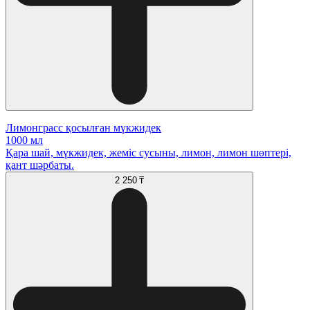
Лимонграсс қосылған мүкжидек
1000 мл
Қара шай, мүкжидек, жеміс сусыны, лимон, лимон шөптері,
қант шәрбаты.
2 250 ₸