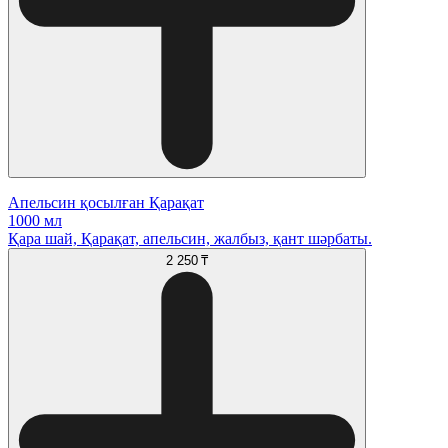
Апельсин қосылған Қарақат
1000 мл
Қара шай, Қарақат, апельсин, жалбыз, қант шәрбаты.
2 250 ₸