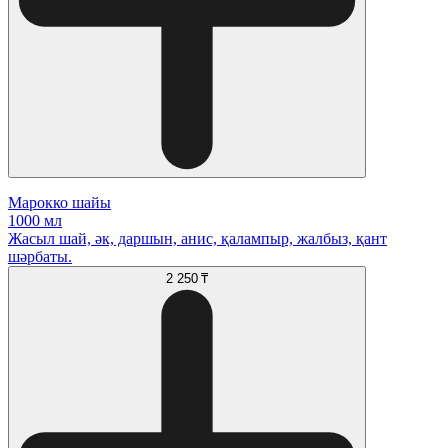
Марокко шайы
1000 мл
Жасыл шай, әк, даршын, анис, қалампыр, жалбыз, қант
шәрбаты.
2 250 ₸