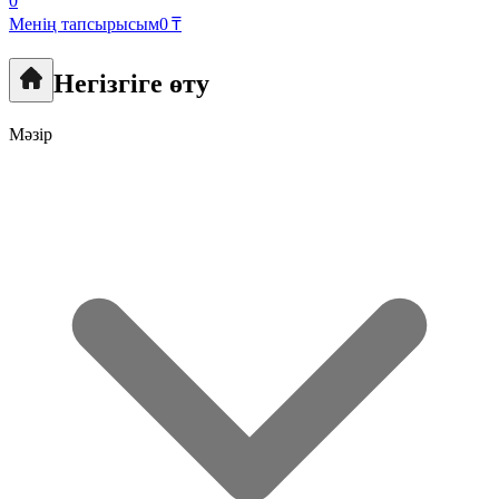
0
Менің тапсырысым
0 ₸
Негізгіге өту
Мәзір