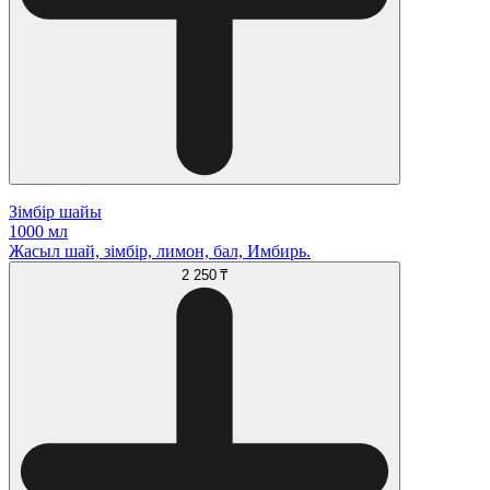
Зімбір шайы
1000 мл
Жасыл шай, зімбір, лимон, бал, Имбирь.
2 250 ₸