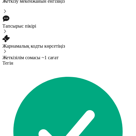
Жеткізу мекенжайын енгізіңіз
Тапсырыс пікірі
Жарнамалық кодты көрсетіңіз
Жеткізілім сомасы ~1 сағат
Тегін