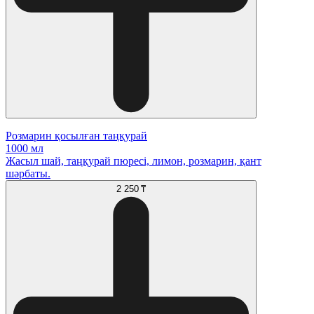
Розмарин қосылған таңқурай
1000 мл
Жасыл шай, таңқурай пюресі, лимон, розмарин, қант
шәрбаты.
2 250 ₸