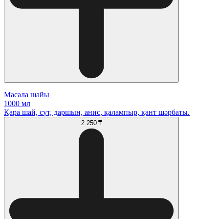
Масала шайы
1000 мл
Қара шай, сүт, даршын, анис, қалампыр, қант шәрбаты.
2 250 ₸