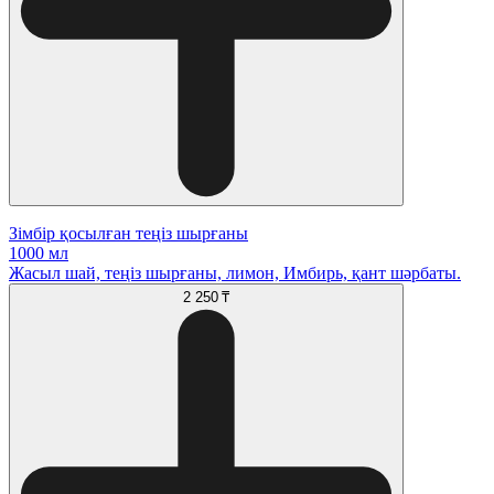
Зімбір қосылған теңіз шырғаны
1000 мл
Жасыл шай, теңіз шырғаны, лимон, Имбирь, қант шәрбаты.
2 250 ₸