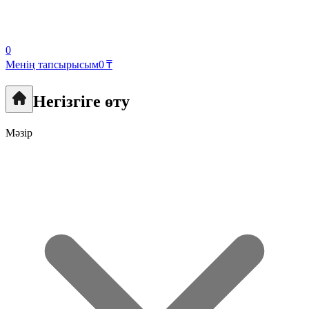
0
Менің тапсырысым
0 ₸
Негізгіге өту
Мәзір