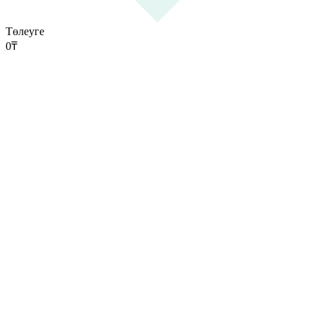
Төлеуге
0
₸