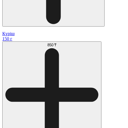
Күріш
150 г
850 ₸