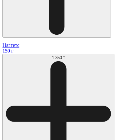
Наггетс
150 г
1 350 ₸