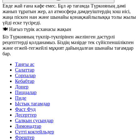
Евде жай ғана кафе емес. Бұл әр тағамда Түркияның дәмі
жанып тұратын жер, ал атмосфера дәмдеуіштердің хош иісі,
жаңа піскен нан және шынайы қонақжайлылыққа толы жылы
үйді еске түсіреді.
🍽 Нағыз түрік асханасы жақын
Біз Түркияның түкпір-түкпірінен әкелінген дәстүрлі
рецепттерді қолданамыз. Біздің мәзірде тек сүйіспеншілікпен
және егжей-тегжейлі мұқият дайындалған шынайы тағамдар
бар.
Таңғы ас
Салаттар
Сорпалар
Кебабтар
Донер
Пиццалар
Пиде
Ыстық тағамдар
Фаст Фуд
Десерттер
Салқын сусындар
Лимонадтар
Сүтті коктейльдер
Фрештер