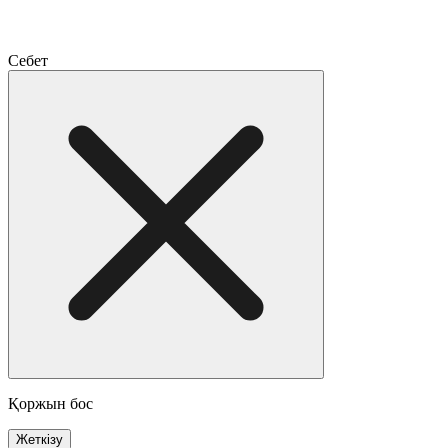
Себет
Қоржын бос
Жеткізу