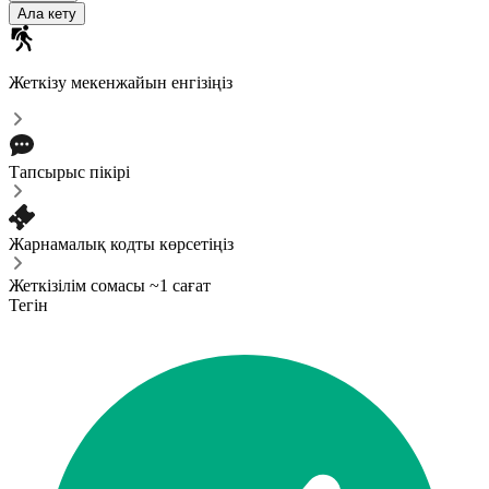
Ала кету
Жеткізу мекенжайын енгізіңіз
Тапсырыс пікірі
Жарнамалық кодты көрсетіңіз
Жеткізілім сомасы ~1 сағат
Тегін