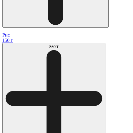
Рис
150 г
850 ₸