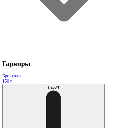
Гарниры
Брокколи
150 г
1 250 ₸