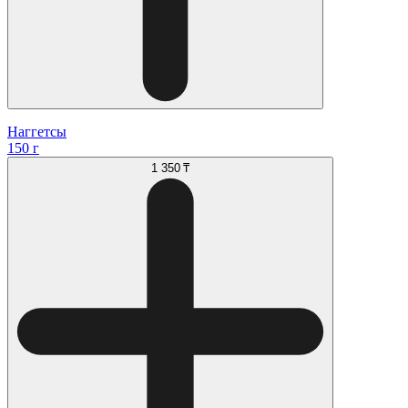
Наггетсы
150 г
1 350 ₸