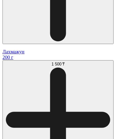
Лахмажун
200 г
1 500 ₸