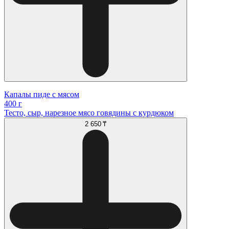
Капалы пиде с мясом
400 г
Тесто, сыр, нарезное мясо говядины с курдюком
2 650 ₸