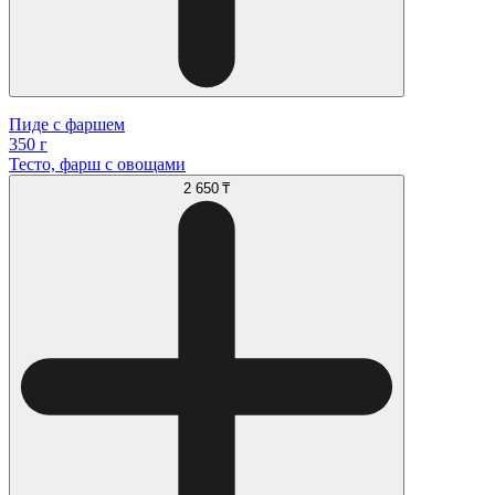
Пиде с фаршем
350 г
Тесто, фарш с овощами
2 650 ₸