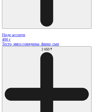
Пиде ассорти
400 г
Тесто, мясо говядины, фарш, сыр
2 650 ₸