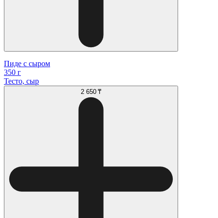
Пиде с сыром
350 г
Тесто, сыр
2 650 ₸