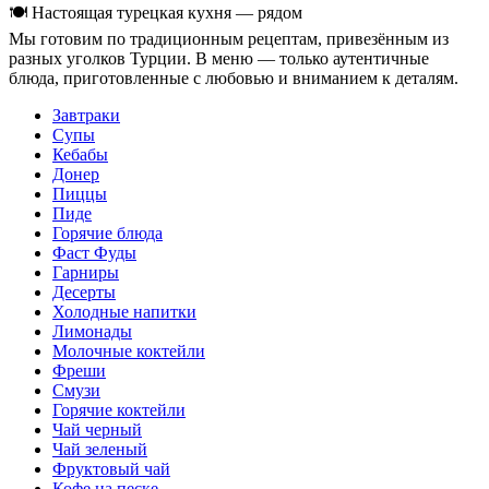
🍽 Настоящая турецкая кухня — рядом
Мы готовим по традиционным рецептам, привезённым из
разных уголков Турции. В меню — только аутентичные
блюда, приготовленные с любовью и вниманием к деталям.
Завтраки
Супы
Кебабы
Донер
Пиццы
Пиде
Горячие блюда
Фаст Фуды
Гарниры
Десерты
Холодные напитки
Лимонады
Молочные коктейли
Фреши
Смузи
Горячие коктейли
Чай черный
Чай зеленый
Фруктовый чай
Кофе на песке