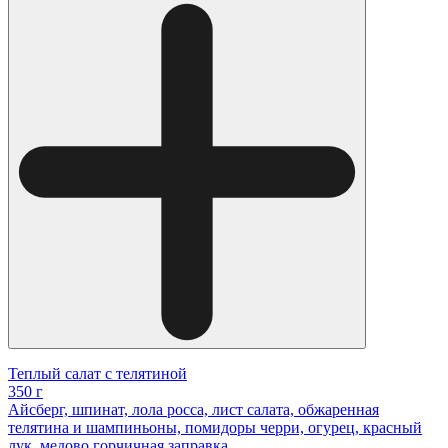
Теплый салат с телятиной
350 г
Айсберг, шпинат, лола росса, лист салата, обжаренная
телятина и шампиньоны, помидоры черри, огурец, красный
лук, медово горчичная заправка