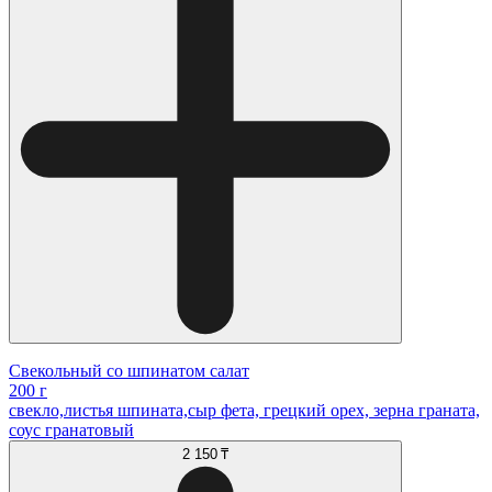
Свекольный со шпинатом салат
200 г
свекло,листья шпината,сыр фета, грецкий орех, зерна граната,
соус гранатовый
2 150 ₸