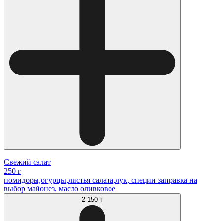
Свежий салат
250 г
помидоры,огурцы,листья салата,лук, специи заправка на
выбор майонез, масло оливковое
2 150 ₸