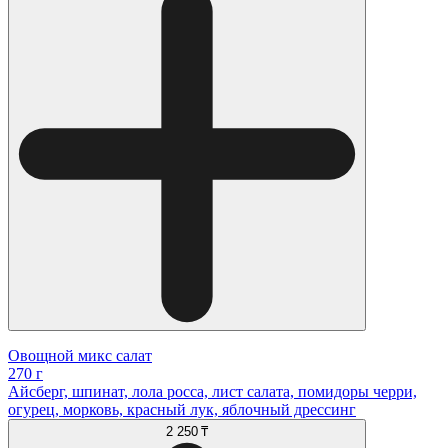
Овощной микс салат
270 г
Айсберг, шпинат, лола росса, лист салата, помидоры черри,
огурец, морковь, красный лук, яблочный дрессинг
2 250 ₸