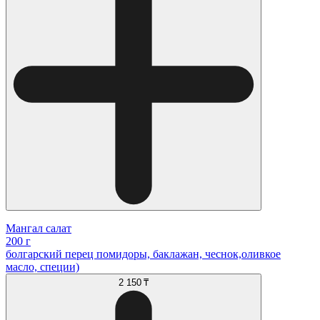
Мангал салат
200 г
болгарский перец помидоры, баклажан, чеснок,оливкое
масло, специи)
2 150 ₸