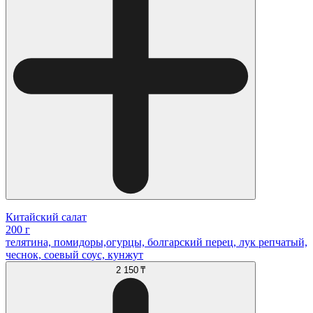
Китайский салат
200 г
телятина, помидоры,огурцы, болгарский перец, лук репчатый,
чеснок, соевый соус, кунжут
2 150 ₸