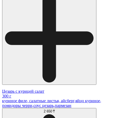
Цезарь с курицей салат
300 г
куриное филе, салатные листья, айсберг,яйцо куриное,
помидоры черри,соус цезарь,пармезан
2 650 ₸