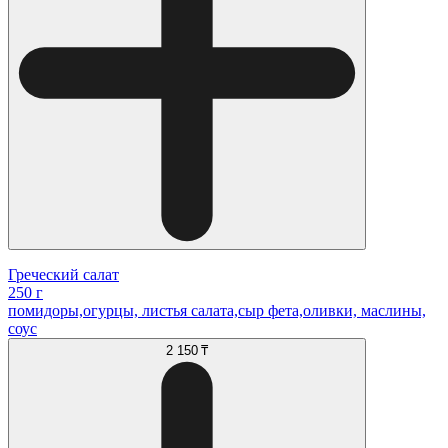
Греческий салат
250 г
помидоры,огурцы, листья салата,сыр фета,оливки, маслины,
соус
2 150 ₸